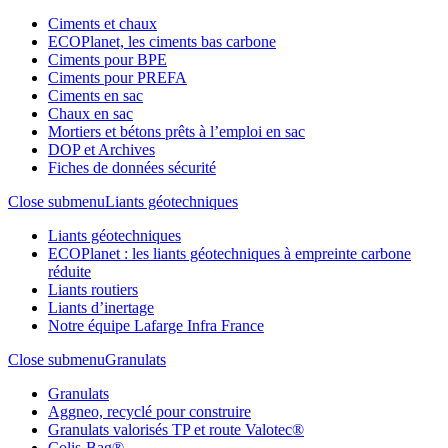
Ciments et chaux
ECOPlanet, les ciments bas carbone
Ciments pour BPE
Ciments pour PREFA
Ciments en sac
Chaux en sac
Mortiers et bétons prêts à l’emploi en sac
DOP et Archives
Fiches de données sécurité
Close submenu
Liants géotechniques
Liants géotechniques
ECOPlanet : les liants géotechniques à empreinte carbone
réduite
Liants routiers
Liants d’inertage
Notre équipe Lafarge Infra France
Close submenu
Granulats
Granulats
Aggneo, recyclé pour construire
Granulats valorisés TP et route Valotec®
Colis-Bag®