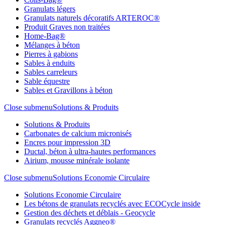
Granulats légers
Granulats naturels décoratifs ARTEROC®
Produit Graves non traitées
Home-Bag®
Mélanges à béton
Pierres à gabions
Sables à enduits
Sables carreleurs
Sable équestre
Sables et Gravillons à béton
Close submenu
Solutions & Produits
Solutions & Produits
Carbonates de calcium micronisés
Encres pour impression 3D
Ductal, béton à ultra-hautes performances
Airium, mousse minérale isolante
Close submenu
Solutions Economie Circulaire
Solutions Economie Circulaire
Les bétons de granulats recyclés avec ECOCycle inside
Gestion des déchets et déblais - Geocycle
Granulats recyclés Aggneo®