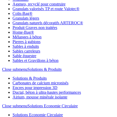
Aggneo, recyclé pour construire
Granulats valorisés TP et route Valotec®
Colis-Bag®
Granulats légers
Granulats naturels décoratifs ARTEROC®
Produit Graves non traitées
Home-Bag®
Mélanges à béton
Pierres à gabions
Sables à enduits
Sables carreleurs
Sable équestre
Sables et Gravillons à béton
Close submenu
Solutions & Produits
Solutions & Produits
Carbonates de calcium micronisés
Encres pour impression 3D
Ductal, béton à ultra-hautes performances
Airium, mousse minérale isolante
Close submenu
Solutions Economie Circulaire
Solutions Economie Circulaire