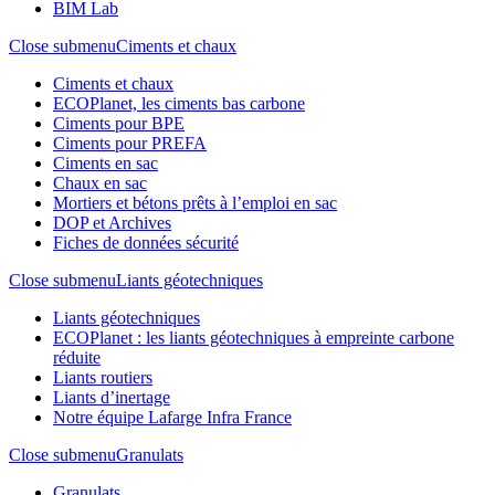
BIM Lab
Close submenu
Ciments et chaux
Ciments et chaux
ECOPlanet, les ciments bas carbone
Ciments pour BPE
Ciments pour PREFA
Ciments en sac
Chaux en sac
Mortiers et bétons prêts à l’emploi en sac
DOP et Archives
Fiches de données sécurité
Close submenu
Liants géotechniques
Liants géotechniques
ECOPlanet : les liants géotechniques à empreinte carbone
réduite
Liants routiers
Liants d’inertage
Notre équipe Lafarge Infra France
Close submenu
Granulats
Granulats