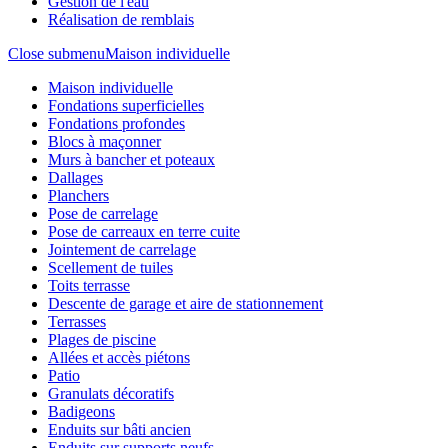
Gestion de l'eau
Réalisation de remblais
Close submenu
Maison individuelle
Maison individuelle
Fondations superficielles
Fondations profondes
Blocs à maçonner
Murs à bancher et poteaux
Dallages
Planchers
Pose de carrelage
Pose de carreaux en terre cuite
Jointement de carrelage
Scellement de tuiles
Toits terrasse
Descente de garage et aire de stationnement
Terrasses
Plages de piscine
Allées et accès piétons
Patio
Granulats décoratifs
Badigeons
Enduits sur bâti ancien
Enduits sur supports neufs