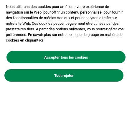
Nous utilisons des cookies pour améliorer votre expérience de
navigation sur le Web, pour offrir un contenu personnalisé, pour fournir
des fonctionnalités de médias sociaux et pour analyser le trafic sur
notre site Web. Ces cookies peuvent également être utilisés par des
prestataires tiers. À partir des options suivantes, vous pouvez gérer vos
préférences. En savoir plus sur notre politique de groupe en matière de
cookies
en cliquant ici
Play
Accepter tous les cookies
Video
Tout rejeter
Etre producteur de Granulats aujourd'hui, c'est mobiliser
un ensemble de savoir-faire et participer au
développement des territoires et de la biodiversité. On
vous explique comment en images dans ce film qui
présente notre activité dans le département des Yvelines.