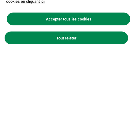
cookies
en cliquant ici
En savoir plus
Accepter tous les cookies
Tout rejeter
Changement climatique
Consciente des enjeux climatiques et partageant la
conviction qu’une action d’ampleur est nécessaire, Holcim