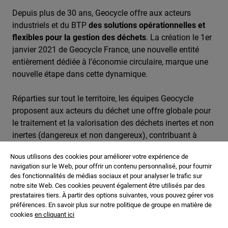
Depuis plus de 30 ans, Geocycle offre aux acteurs
industriels et du BTP
des solutions opérationnelles et
flexibles pour la gestion des déchets
. La création le 1er
janvier 2021 de Geocycle France, une nouvelle entité
entièrement dédiée à l’économie circulaire, marque une
nouvelle étape dans cette dynamique.
Réparties sur tout le territoire, les équipes Geocycle
proposent aux acteurs du déchet une offre globale pour
le traitement et la valorisation des déchets inertes et non
inertes (dangereux et non dangereux), contribuant à
créer des boucles locales d’évacuation et de traitement
Nous utilisons des cookies pour améliorer votre expérience de
des déchets pérennes dans le temps.
navigation sur le Web, pour offrir un contenu personnalisé, pour fournir
des fonctionnalités de médias sociaux et pour analyser le trafic sur
L’offre Geocycle s’articule autour de deux grands axes :
notre site Web. Ces cookies peuvent également être utilisés par des
prestataires tiers. À partir des options suivantes, vous pouvez gérer vos
préférences. En savoir plus sur notre politique de groupe en matière de
1.
Le co-processing, qui consiste en la valorisation des
cookies
en cliquant ici
déchets non inertes
en cimenterie : les déchets sont