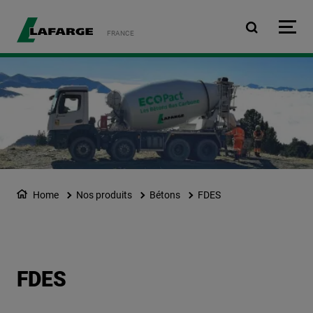
Aller au contenu principa
FRANCE
Home
Nos produits
Bétons
FDES
FDES