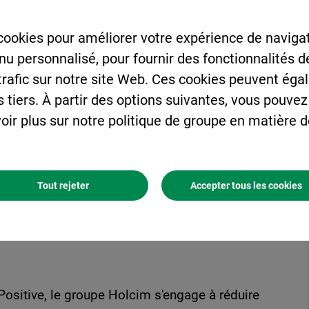
ogramme de réaménagement
odiversité
cookies pour améliorer votre expérience de navigat
enu personnalisé, pour fournir des fonctionnalités 
 trafic sur notre site Web. Ces cookies peuvent éga
s tiers. À partir des options suivantes, vous pouvez
ur la biodiversité en 2030 grâce au système BIRS
oir plus sur notre politique de groupe en matière 
 développé par l’UICN,
ns d’eau,
ur chaque cimenterie et un haut niveau de
Tout rejeter
Accepter tous les cookies
CEM Entreprises engagées (compatible ISO 26000)
ulat.
Positive, le groupe Holcim s'engage à réduire