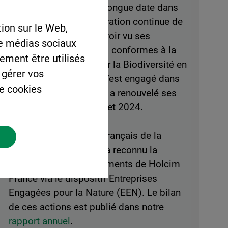
groupe est engagé de longue date dans
un processus d’amélioration continue de
ion sur le Web,
ses pratiques. Après avoir vu ses
de médias sociaux
engagements reconnus conformes à la
lement être utilisés
Stratégie nationale pour la Biodiversité en
 gérer vos
2012, Lafarge France s’est engagé dans
de cookies
Act4Nature en 2018, et a renouvelé ses
engagements en 2021 et 2024.
En 2022, c’est l’Office français de la
biodiversité (OFB) qui a reconnu la
pertinence des engagements de Holcim
France via le dispositif Entreprises
Engagées pour la Nature (EEN). Le bilan
de ces actions est publié dans notre
rapport annuel
.