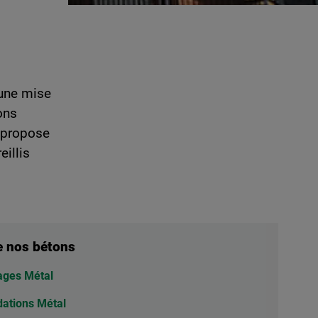
 une mise
ons
e propose
illis
e nos bétons
ages Métal
ations Métal