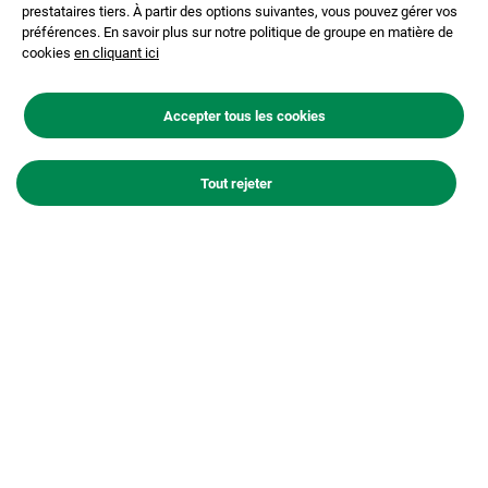
prestataires tiers. À partir des options suivantes, vous pouvez gérer vos
préférences. En savoir plus sur notre politique de groupe en matière de
warning_amber
Le site internet frauduleux
lafarge-gestion.com
est
cookies
en cliquant ici
également utilisé à cette fin.
Accepter tous les cookies
Nous attirons votre attention sur le fait que toute
sollicitation, quel que soit le support (internet, réseaux
sociaux, courriels, appels téléphoniques, documents
Tout rejeter
imprimés etc.), laissant entendre le contraire est
frauduleuse.
Lafarge ne propose aucun service
financier, placement ou gestion d’épargne
aux particuliers.
Notre seul site légitime institutionnel est :
https://www.lafarge.fr/