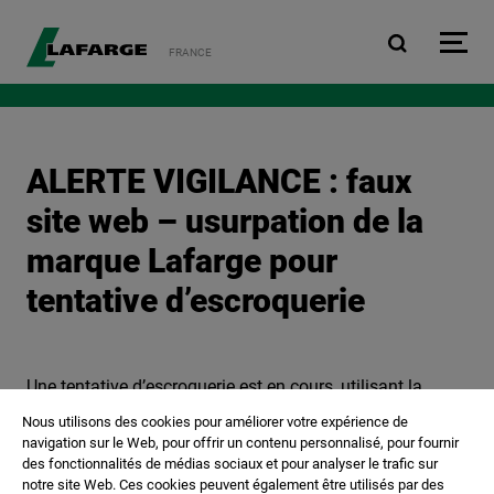
Aller au contenu principa
FRANCE
ALERTE VIGILANCE : faux
site web – usurpation de la
marque Lafarge pour
tentative d’escroquerie
Une tentative d’escroquerie est en cours, utilisant la
dénomination sociale de certaines sociétés de notre
Nous utilisons des cookies pour améliorer votre expérience de
Groupe, telles que FINANCIÈRE LAFARGE et FINANCIÈRE
navigation sur le Web, pour offrir un contenu personnalisé, pour fournir
des fonctionnalités de médias sociaux et pour analyser le trafic sur
GRANULATS, pour proposer de faux services
notre site Web. Ces cookies peuvent également être utilisés par des
d'investissement et de gestion de patrimoine.