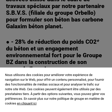
travaux spéciaux par notre partenaire
S.B.V.S. (filiale du groupe Orbello)
pour formuler son béton bas carbone
Galaxim béton planet.
● - 28% de réduction du poids CO2
*
du béton et un engagement
environnemental fort pour le Groupe
BZ dans la construction de son
second silo-usine.
Nous utilisons des cookies pour améliorer votre expérience de
navigation sur le Web, pour offrir un contenu personnalisé, pour fournir
des fonctionnalités de médias sociaux et pour analyser le trafic sur
Lancé il y a un an, le ciment innovant ECOPlanet CEM
notre site Web. Ces cookies peuvent également être utilisés par des
IV à base d’ argiles activées, fabriqué dans notre usine
prestataires tiers. À partir des options suivantes, vous pouvez gérer vos
préférences. En savoir plus sur notre politique de groupe en matière de
de Saint-Pierre-la-Cour, a trouvé sa juste place au cœur
cookies
en cliquant ici
de ce chantier d’envergure sur le port de Rouen.