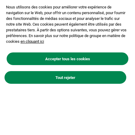
d’acteurs (chiffres au 16 décembre) émanant de
Nous utilisons des cookies pour améliorer votre expérience de
collectivités, de chambres consulaires, d’acteurs
navigation sur le Web, pour offrir un contenu personnalisé, pour fournir
économiques, d’associations, etc. Ces échanges et
des fonctionnalités de médias sociaux et pour analyser le trafic sur
contributions ont permis aux maîtres d’ouvrage
notre site Web. Ces cookies peuvent également être utilisés par des
prestataires tiers. À partir des options suivantes, vous pouvez gérer vos
d’appréhender tous les enjeux locaux pour éclairer les
préférences. En savoir plus sur notre politique de groupe en matière de
prochaines étapes de développement du projet.
cookies
en cliquant ici
Les sujets abordés lors de la
Accepter tous les cookies
concertation préalable
Tout rejeter
À l’occasion de la réunion publique de synthèse qui s’est
tenue à Saint-Nazaire, les maîtres d’ouvrage ont fait le
point sur les principaux sujets qui ont animé les trois
mois de la concertation préalable.
Jean-François Bricaud
, Directeur décarbonation &
développements industriels de Heidelberg Materials
France, a d’abord rappelé la logique de décarbonation
des productions du ciment et de la chaux :
« nous avons