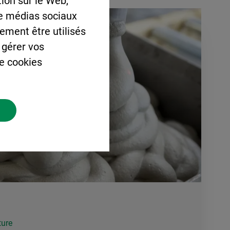
ion sur le Web,
de médias sociaux
lement être utilisés
 gérer vos
de cookies
ture