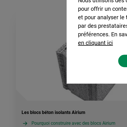
Nous utilisons des 
pour offrir un cont
et pour analyser le
par des prestataire
préférences. En sav
en cliquant ici
Les blocs béton isolants Airium
Pourquoi construire avec des blocs Airium