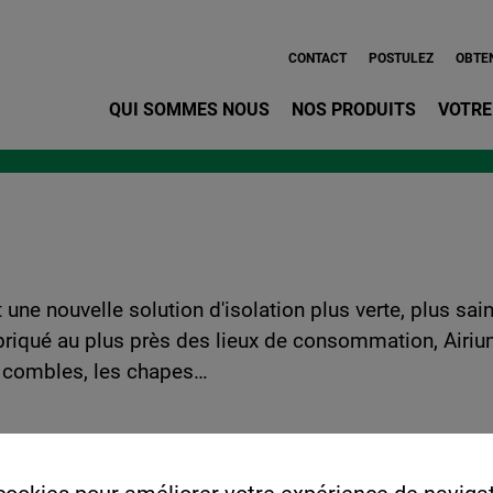
Aller au contenu principa
CONTACT
POSTULEZ
OBTEN
QUI SOMMES NOUS
NOS PRODUITS
VOTRE
une nouvelle solution d'isolation plus verte, plus sain
abriqué au plus près des lieux de consommation, Airiu
es combles, les chapes…