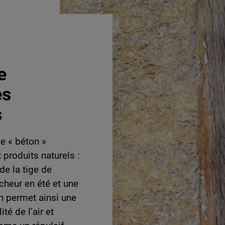
e
es
s
ce « béton »
 produits naturels :
 de la tige de
cheur en été et une
on permet ainsi une
té de l’air et