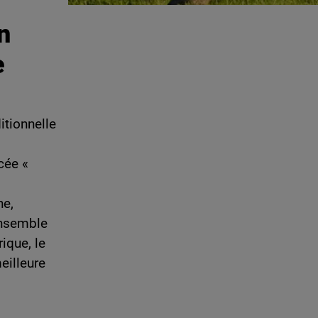
n
e
itionnelle
cée «
ne,
ensemble
ique, le
eilleure