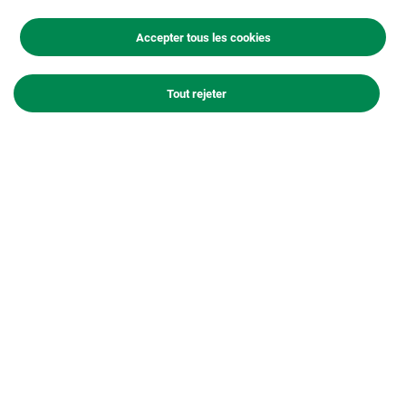
Mortier et béton prêts à l’emploi
Accepter tous les cookies
Tout rejeter
Tout savoir sur le mortier et le béton
prêts à l’emploi
Facile & rapide à utiliser
Application en intérieur et extérieur