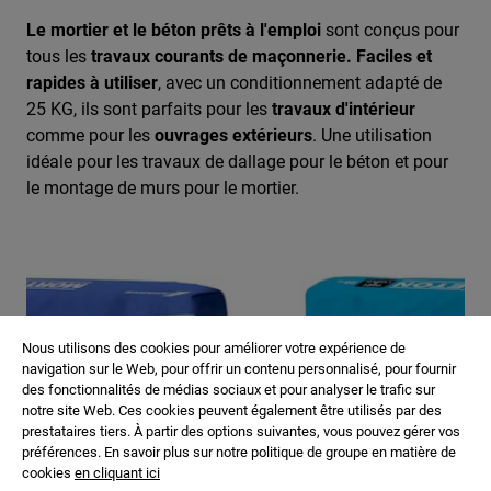
Le mortier et le béton prêts à l'emploi
sont conçus pour
tous les
travaux courants de maçonnerie. Faciles et
rapides à utiliser
, avec un conditionnement adapté de
25 KG, ils sont parfaits pour les
travaux d'intérieur
comme pour les
ouvrages extérieurs
. Une utilisation
idéale pour les travaux de dallage pour le béton et pour
le montage de murs pour le mortier.
Nous utilisons des cookies pour améliorer votre expérience de
navigation sur le Web, pour offrir un contenu personnalisé, pour fournir
des fonctionnalités de médias sociaux et pour analyser le trafic sur
notre site Web. Ces cookies peuvent également être utilisés par des
prestataires tiers. À partir des options suivantes, vous pouvez gérer vos
préférences. En savoir plus sur notre politique de groupe en matière de
cookies
en cliquant ici