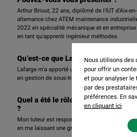
Arthur Briout, 22 ans, diplômé de l'IUT d'Aix-
alternance chez ATEM maintenance industrielle.
2022 en spécialité mécanique et en entreprise 
en tant qu'apprenti ingénieur méthodes.
Qu’est-ce que Lafarge vous a appor
Nous utilisons des 
pour offrir un cont
Lafarge m'a apporté un bagage technique cons
en gestion de sous-traitants, de budget et de p
et pour analyser le
par des prestataire
préférences. En sav
Quel a été le rôle de votre tuteur ?
en cliquant ici
?
Mon tuteur est responsable maintenance de l'us
en me laissant une grande autonomie.