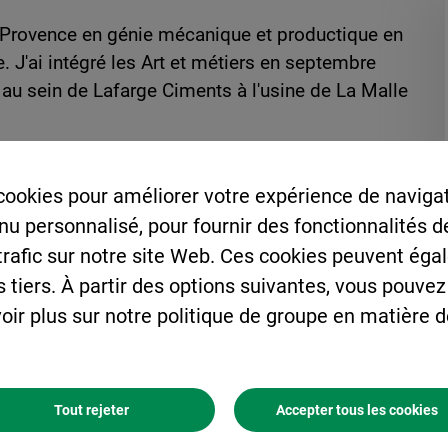
en-Provence en génie mécanique et productique en
 J'ai intégré les Art et métiers en septembre
au sein de Lafarge Ciments à l'usine de La Malle
té ?
cookies pour améliorer votre expérience de navigat
enu personnalisé, pour fournir des fonctionnalités 
équent que ce soit en maintenance industrielle ou
lanning.
 trafic sur notre site Web. Ces cookies peuvent éga
s tiers. À partir des options suivantes, vous pouvez
oir plus sur notre politique de groupe en matière 
 Comment qualifierez-vous vos relations
ine. Il a su me confier des missions variées tout
Tout rejeter
Accepter tous les cookies