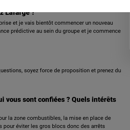
ez Lafarge ?
reprise et je vais bientôt commencer un nouveau
nance prédictive au sein du groupe et je commence
questions, soyez force de proposition et prenez du
i vous sont confiées ? Quels intérêts
 pour la zone combustibles, la mise en place de
s pour éviter les gros blocs donc des arrêts