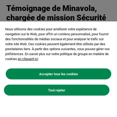
Témoignage de Minavola,
chargée de mission Sécurité
et Environnement (ISC Paris
Nous utilisons des cookies pour améliorer votre expérience de
2025)
navigation sur le Web, pour offrir un contenu personnalisé, pour fournir
des fonctionnalités de médias sociaux et pour analyser le trafic sur
notre site Web. Ces cookies peuvent également être utilisés par des
prestataires tiers. À partir des options suivantes, vous pouvez gérer vos
préférences. En savoir plus sur notre politique de groupe en matière de
Pouvez-vous vous présenter ?
cookies
en cliquant ici
J’évolue en alternance au sein de l'entreprise depuis
2022. J'ai commencé en tant que stagiaire en
Accepter tous les cookies
environnement, avant de poursuivre en apprentissage
dans le cadre de mon Master. Je suis actuellement
chargée de mission sécurité et environnement, ce qui me
Tout rejeter
permet de découvrir concrètement le fonctionnement du
terrain.