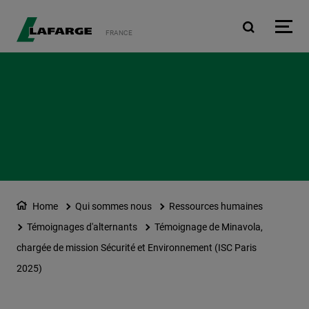
Aller au contenu principa
FRANCE
Home
Qui sommes nous
Ressources humaines
Témoignages d'alternants
Témoignage de Minavola,
chargée de mission Sécurité et Environnement (ISC Paris
2025)