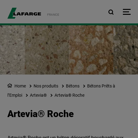
Aller au contenu principa
FRANCE
Home
Nos produits
Bétons
Bétons Prêts à
l’Emploi
Artevia®
Artevia® Roche
Artevia® Roche
Artevia® Roche est un béton décoratif bouchardé aux