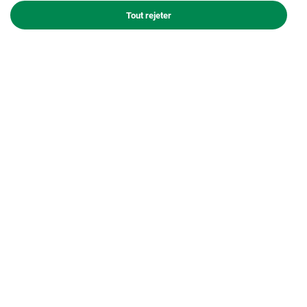
Tout rejeter
Tout savoir sur le béton décoratif
Artevia® Roche
ESTHETIQUE
DURABLE ET PERFORMANT