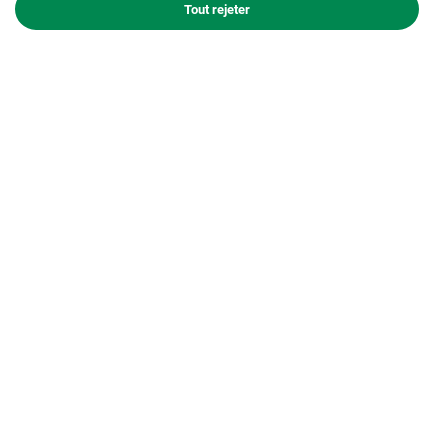
Tout rejeter
Tout savoir sur le béton décoratif
Artevia® Saharo
ESTHETIQUE
DURABLE ET PERFORMANT