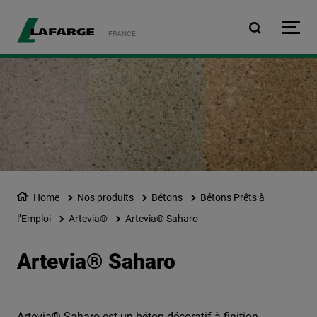
Aller au contenu principa
FRANCE
Home
Nos produits
Bétons
Bétons Prêts à
l’Emploi
Artevia®
Artevia® Saharo
Artevia® Saharo
Artevia® Saharo est un béton décoratif à finition