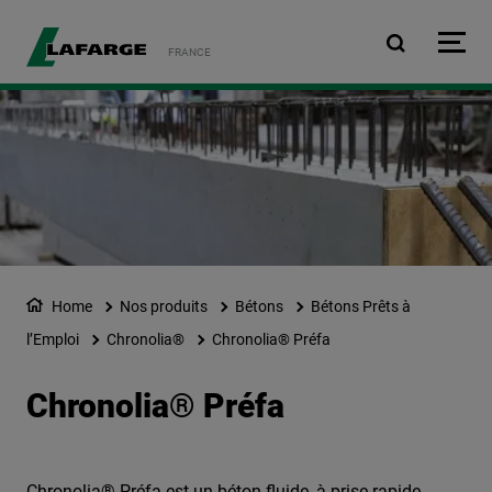
Aller au contenu principa
FRANCE
Home
Nos produits
Bétons
Bétons Prêts à
l’Emploi
Chronolia®
Chronolia® Préfa
Chronolia® Préfa
Chronolia® Préfa est un béton fluide, à prise rapide,