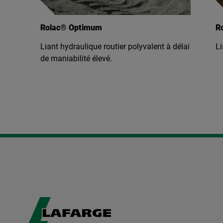
Rolac® Performance Immédiate
Ro
délai
Liant hydraulique routier polyvalent.
RO
ro
ve