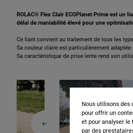
ROLAC® Flex Clair ECOPlanet Prime est un lia
délai de maniabilité élevé pour une optimisati
Ce liant convient au traitement de tous les typ
Sa couleur claire est particulièrement adaptée 
Sa caractéristique de prise lente rend son utili
Nous utilisons des 
pour offrir un cont
et pour analyser le
par des prestataire