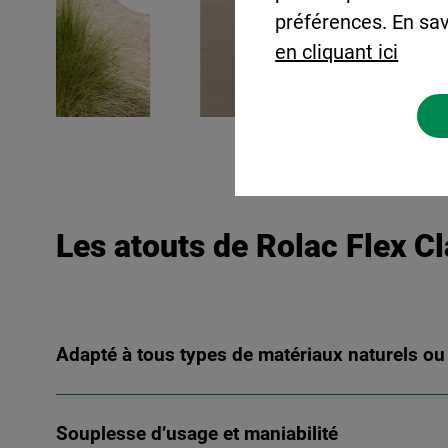
préférences. En sav
en cliquant ici
Les atouts de Rolac Flex C
Adapté à tous types de matériaux naturels ou
Souplesse d’usage et maniabilité