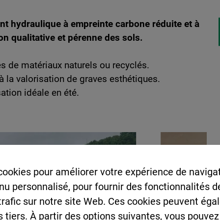
nt hydraulique à empreinte carbone réduite et à
on qualitative et pérenne des sols.
es de matériaux naturels ou recyclés.
à la valorisation de graves esthétiques.
sation idéale en été.
cookies pour améliorer votre expérience de navigat
enu personnalisé, pour fournir des fonctionnalités 
 trafic sur notre site Web. Ces cookies peuvent éga
s tiers. À partir des options suivantes, vous pouvez