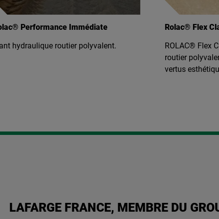
lac® Flex Clair
Rolac® Premie
LAC® Flex Clair: liant hydraulique
ROLAC® Premier:
utier polyvalent, souple d'usage et aux
polyvalent d'e
rtus esthétiques
LAFARGE FRANCE, MEMBRE DU GRO