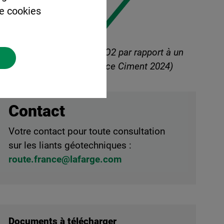
de cookies
-50% d’émissions de CO2 par rapport à un
CEM I. (Donnée France Ciment 2024)
Contact
Votre contact pour toute consultation
sur les liants géotechniques :
route.france@lafarge.com
Documents à télécharger