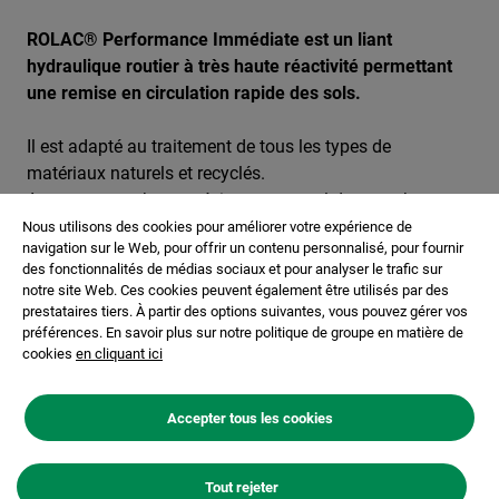
ROLAC® Performance Immédiate est un liant
hydraulique routier à très haute réactivité permettant
une remise en circulation rapide des sols.
Il est adapté au traitement de tous les types de
matériaux naturels et recyclés.
Apportant une bonne résistance au gel des couches
traitées, son utilisation est idéale en hiver.
Nous utilisons des cookies pour améliorer votre expérience de
navigation sur le Web, pour offrir un contenu personnalisé, pour fournir
des fonctionnalités de médias sociaux et pour analyser le trafic sur
notre site Web. Ces cookies peuvent également être utilisés par des
prestataires tiers. À partir des options suivantes, vous pouvez gérer vos
préférences. En savoir plus sur notre politique de groupe en matière de
cookies
en cliquant ici
Accepter tous les cookies
Tout rejeter