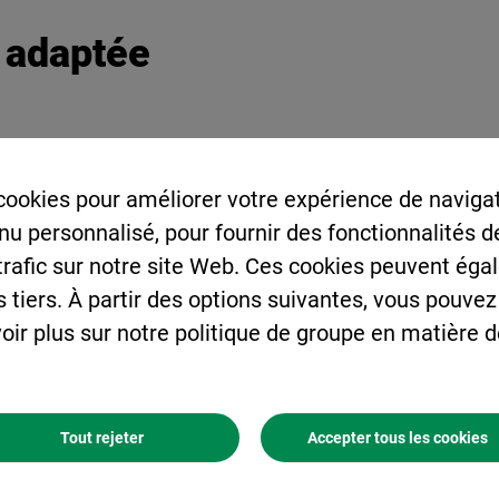
 adaptée
on Prêt à l’Emploi ou de la Préfabrication et vous
ers et renforcer vos compétences ?
cookies pour améliorer votre expérience de navigat
enu personnalisé, pour fournir des fonctionnalités 
ie, certifié Qualiopi, vous propose différents
 trafic sur notre site Web. Ces cookies peuvent éga
s tiers. À partir des options suivantes, vous pouvez
rmes du béton,du ciment, des granulats, des
oir plus sur notre politique de groupe en matière 
pacts des matières premières dans le béton.
les impacts environnementaux des produits de
x réglementations environnementales.
Tout rejeter
Accepter tous les cookies
satisfaction de vos clients.