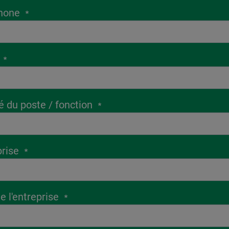
hone
lé du poste / fonction
prise
de l'entreprise