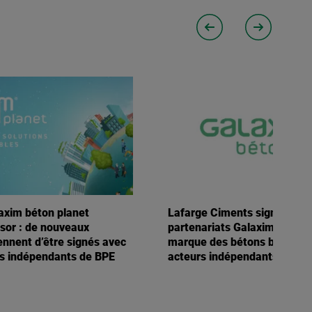
laxim béton planet
Lafarge Ciments signe plusi
ssor : de nouveaux
partenariats Galaxim® béton
ennent d’être signés avec
marque des bétons bas carb
s indépendants de BPE
acteurs indépendants du BPE