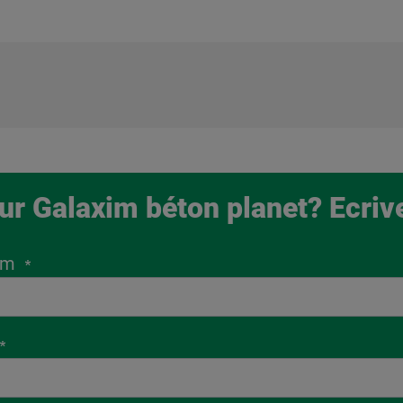
ur Galaxim béton planet? Ecriv
om