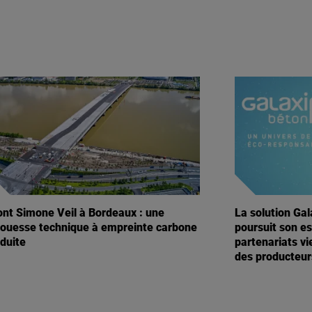
ont Simone Veil à Bordeaux : une
La solution Ga
rouesse technique à empreinte carbone
poursuit son e
duite
partenariats vi
des producteur