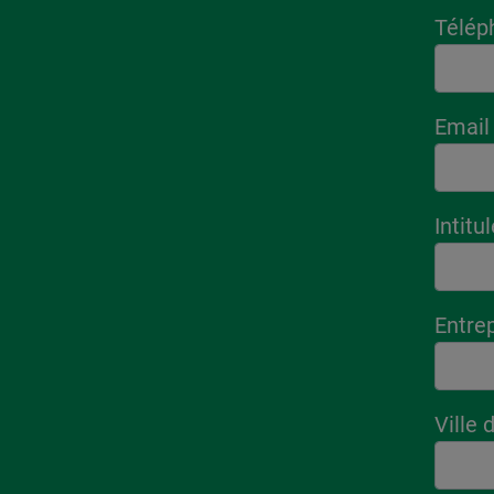
Télép
Email
Intitu
Entre
Ville 