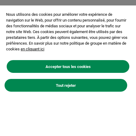
Reproduire les mouvements tectoniques de la côte
Nous utilisons des cookies pour améliorer votre expérience de
marseillaise et ceux des gymnastes avec un béton
navigation sur le Web, pour offrir un contenu personnalisé, pour fournir
architectonique blanc immaculé. Telle était la volonté de
des fonctionnalités de médias sociaux et pour analyser le trafic sur
notre site Web. Ces cookies peuvent également être utilisés par des
l’architecte Fabien Geel pour la construction du nouveau
prestataires tiers. À partir des options suivantes, vous pouvez gérer vos
gymnase du Sablier à Marseille. La réponse : un béton
préférences. En savoir plus sur notre politique de groupe en matière de
blanc autoplaçant de la gamme Agilia® de Lafarge.
cookies
en cliquant ici
Accepter tous les cookies
Tout rejeter